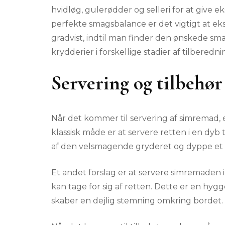
hvidløg, gulerødder og selleri for at give e
perfekte smagsbalance er det vigtigt at ek
gradvist, indtil man finder den ønskede smag
krydderier i forskellige stadier af tilbere
Servering og tilbehør
Når det kommer til servering af simremad, e
klassisk måde er at servere retten i en dyb 
af den velsmagende gryderet og dyppe et s
Et andet forslag er at servere simremaden 
kan tage for sig af retten. Dette er en hyg
skaber en dejlig stemning omkring bordet.