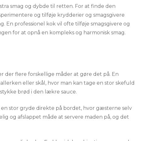
kstra smag og dybde til retten. For at finde den
sperimentere og tilføje krydderier og smagsgivere
. En professionel kok vil ofte tilføje smagsgivere og
dningen for at opnå en kompleks og harmonisk smag.
r der flere forskellige måder at gøre det på. En
tallerken eller skål, hvor man kan tage en stor skefuld
tykke brød i den lækre sauce.
i en stor gryde direkte på bordet, hvor gæsterne selv
gelig og afslappet måde at servere maden på, og det