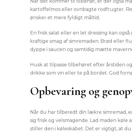
Når det kommer til tilbehør, er der også m
kartoffelmos eller ovnbagte rodfrugter. Ris
ønsker et mere fyldigt måltid.
En frisk salat eller en let dressing kan også 
kraftige smag af simremaden. Brød eller flu
dyppe i saucen og samtidig mætte mavern
Husk at tilpasse tilbehøret efter årstiden 
drikke som vin eller te på bordet. God fo
Opbevaring og geno
Når du har tilberedt din lækre simremad, er
sig frisk og velsmagende. Lad maden køle a
stiller den i køleskabet. Det er vigtigt, at 