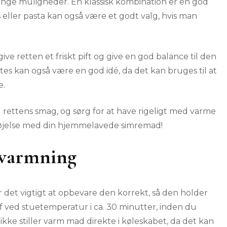
ange muligheder. En klassisk kombination er en god
 eller pasta kan også være et godt valg, hvis man
give retten et friskt pift og give en god balance til den
tes kan også være en god idé, da det kan bruges til at
e.
og rettens smag, og sørg for at have rigeligt med varme
rnøjelse med din hjemmelavede simremad!
pvarmning
 det vigtigt at opbevare den korrekt, så den holder
f ved stuetemperatur i ca. 30 minutter, inden du
du ikke stiller varm mad direkte i køleskabet, da det kan