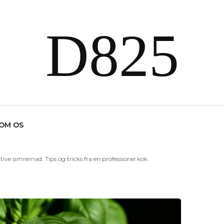
D825
OM OS
ive simremad: Tips og tricks fra en professionel kok