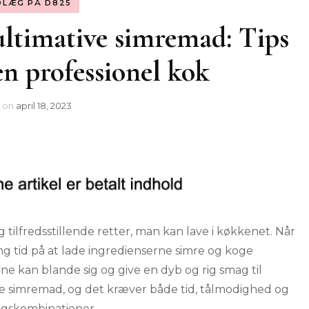
DLÆG PÅ D825
ultimative simremad: Tips
 en professionel kok
on
april 18, 2023
ilfredsstillende retter, man kan lave i køkkenet. Når
g tid på at lade ingredienserne simre og koge
 kan blande sig og give en dyb og rig smag til
te simremad, og det kræver både tid, tålmodighed og
agskombinationer.