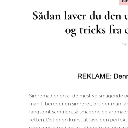
IN
Sådan laver du den 
og tricks fra
by
Simremad er en af de mest velsmagende og t
man tilbereder en simreret, bruger man lan
langsomt sammen, så smagene og aromaerne
retten. Det er en kunst at lave den perfek
viden om ingredienser, tilberedning og sm