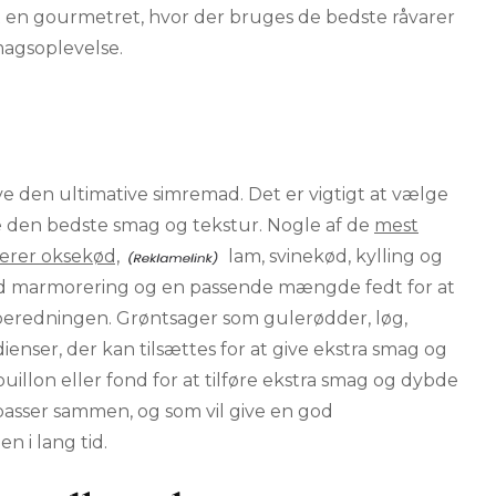
 en gourmetret, hvor der bruges de bedste råvarer
magsoplevelse.
lave den ultimative simremad. Det er vigtigt at vælge
ikre den bedste smag og tekstur. Nogle af de
mest
erer oksekød,
lam, svinekød, kylling og
god marmorering og en passende mængde fedt for at
tilberedningen. Grøntsager som gulerødder, løg,
ienser, der kan tilsættes for at give ekstra smag og
illon eller fond for at tilføre ekstra smag og dybde
 passer sammen, og som vil give en god
 i lang tid.