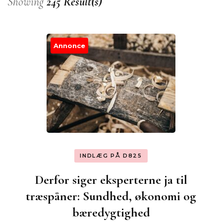
Showing
245 Result(s)
Annonce
INDLÆG PÅ D825
Derfor siger eksperterne ja til
træspåner: Sundhed, økonomi og
bæredygtighed