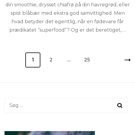
din smoothie, drysset chiafrø på din havregrød, eller
spist blåbær med ekstra god samvittighed. Men
hvad betyder det egentlig, når en fødevare får
prædikatet “superfood”? Og er det berettiget, …
Indlægsinddeling
Page
1
Page
2
…
Page
25
Søg
efter: