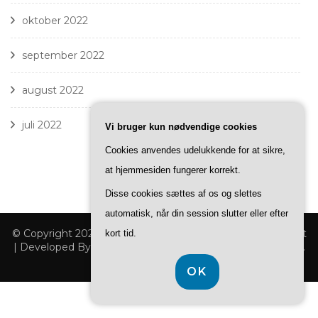
oktober 2022
september 2022
august 2022
juli 2022
Vi bruger kun nødvendige cookies
Cookies anvendes udelukkende for at sikre,
at hjemmesiden fungerer korrekt.
Disse cookies sættes af os og slettes
automatisk, når din session slutter eller efter
© Copyright 2026
D825
. All Rights Reserved.
Fashion Stylist
kort tid.
| Developed By
Blossom Themes
. Powered by
WordPress
.
Privatlivspolitik
OK
CVR DK-37 40 77 39