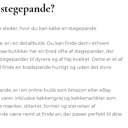
 stegepande?
lige steder, hvor du kan købe en stegepande.
 er i en detailbutik. Du kan finde dem i ethvert
sse butikker har en bred vifte af stegepander, der
egepander til dyrere og af høj kvalitet. Dette er et af
il finde en bradepande hurtigt og uden det store
nde, er i en online butik som Amazon eller eBay.
er varer, inklusive køkkengrej og køkkenartikler som
mærker, stilarter, former og størrelser af
rde være nemt at finde en, der passer perfekt til dine