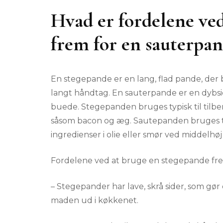
Hvad er fordelene ve
frem for en sauterpa
En stegepande er en lang, flad pande, der b
langt håndtag. En sauterpande er en dybsid
buede. Stegepanden bruges typisk til tilber
såsom bacon og æg. Sautepanden bruges typ
ingredienser i olie eller smør ved middelhø
Fordelene ved at bruge en stegepande fre
– Stegepander har lave, skrå sider, som gø
maden ud i køkkenet.