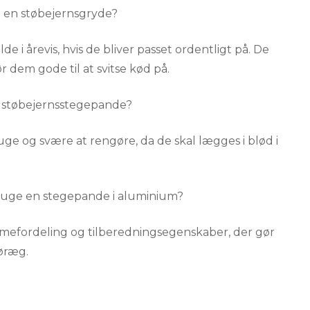
e en støbejernsgryde?
 i årevis, hvis de bliver passet ordentligt på. De
r dem gode til at svitse kød på.
n støbejernsstegepande?
e og svære at rengøre, da de skal lægges i blød i
bruge en stegepande i aluminium?
efordeling og tilberedningsegenskaber, der gør
røræg.