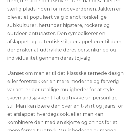
dem, der arbejder i skoven. Den har også fået en
særlig plads inden for modeverdenen. Jakken er
blevet et populært valg blandt forskellige
subkulturer, herunder hipstere, rockere og
outdoor-entusiaster. Den symboliserer en
afslappet og autentisk stil, der appellerer til dem,
der ønsker at udtrykke deres personlighed og
individualitet gennem deres tøjvalg.
Uanset om man er til det klassiske ternede design
eller foretrækker en mere moderne og farverig
variant, er der utallige muligheder for at style
skovmandsjakken til at udtrykke sin personlige
stil. Man kan bære den over en t-shirt og jeans for
et afslappet hverdagslook, eller man kan
kombinere den med en skjorte og chinos for et
mere formelt udtryk. Mulighederne er mange,