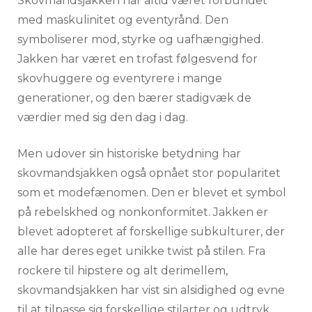
Skovmandsjakken har altid været forbundet
med maskulinitet og eventyrånd. Den
symboliserer mod, styrke og uafhængighed.
Jakken har været en trofast følgesvend for
skovhuggere og eventyrere i mange
generationer, og den bærer stadigvæk de
værdier med sig den dag i dag.
Men udover sin historiske betydning har
skovmandsjakken også opnået stor popularitet
som et modefænomen. Den er blevet et symbol
på rebelskhed og nonkonformitet. Jakken er
blevet adopteret af forskellige subkulturer, der
alle har deres eget unikke twist på stilen. Fra
rockere til hipstere og alt derimellem,
skovmandsjakken har vist sin alsidighed og evne
til at tilpasse sig forskellige stilarter og udtryk.