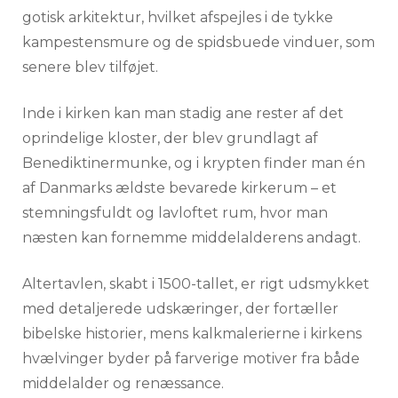
gotisk arkitektur, hvilket afspejles i de tykke
kampestensmure og de spidsbuede vinduer, som
senere blev tilføjet.
Inde i kirken kan man stadig ane rester af det
oprindelige kloster, der blev grundlagt af
Benediktinermunke, og i krypten finder man én
af Danmarks ældste bevarede kirkerum – et
stemningsfuldt og lavloftet rum, hvor man
næsten kan fornemme middelalderens andagt.
Altertavlen, skabt i 1500-tallet, er rigt udsmykket
med detaljerede udskæringer, der fortæller
bibelske historier, mens kalkmalerierne i kirkens
hvælvinger byder på farverige motiver fra både
middelalder og renæssance.