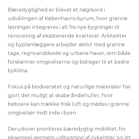
Bæredygtighed er blevet et nøgleord i
udviklingen af Københavns byrum, hvor grønne
løsninger integreres i alt fra nye bygninger til
renovering af eksisterende kvarterer. Arkitekter
og byplanlæggere arbejder aktivt med grønne
tage, regnvandsbede og urbane haver, som både
forskønner omgivelserne og bidrager til et bedre
byklima.
Fokus på biodiversitet og naturlige materialer har
gjort det muligt at skabe åndehuller, hvor
beboere kan trække frisk luft og mødes i grønne
omgivelser midt inde i byen.
Derudover prioriteres bæredygtig mobilitet, for
eksempel gennem udbygning af cykelstier og let