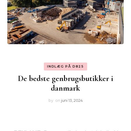
INDLÆG PÅ D825
De bedste genbrugsbutikker i
danmark
by
on
juni 13, 2024