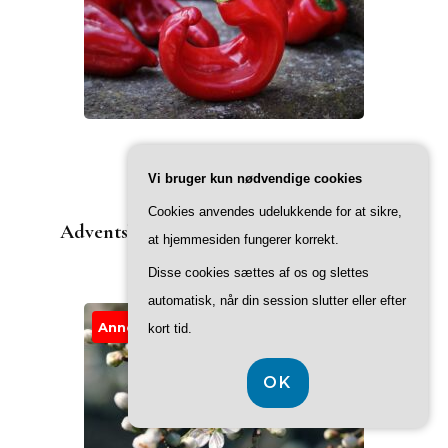
Vi bruger kun nødvendige cookies
INDLÆG PÅ D825
Cookies anvendes udelukkende for at sikre,
Adventskransen & hvad den betyder for
at hjemmesiden fungerer korrekt.
juletiden
Disse cookies sættes af os og slettes
automatisk, når din session slutter eller efter
Annonce
kort tid.
OK